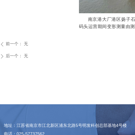
南京港大厂港区扬子
码头运营期间变形测量由测绘
前一个：
无
ꄴ
后一个：
无
ꄲ
地址：江苏省南京市江北新区浦东北路5号明发科创总部基地4号楼
电话：025-57737562