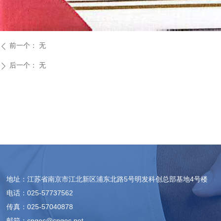
前一个：
无
ꄴ
后一个：
无
ꄲ
地址：江苏省南京市江北新区浦东北路5号明发科创总部基地4号楼
电话：025-57737562
传真：025-57040878
邮箱：cngec@cngec.net